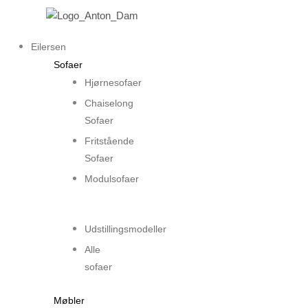
Gå
til
indholdet
Eilersen
Sofaer
Hjørnesofaer
Chaiselong
Sofaer
Fritstående
Sofaer
Modulsofaer
..
Udstillingsmodeller
Alle
sofaer
Møbler