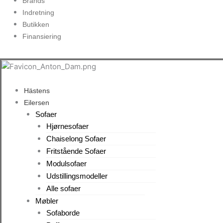
Brands
Indretning
Butikken
Finansiering
Hästens
Eilersen
Sofaer
Hjørnesofaer
Chaiselong Sofaer
Fritstående Sofaer
Modulsofaer
Udstillingsmodeller
Alle sofaer
Møbler
Sofaborde