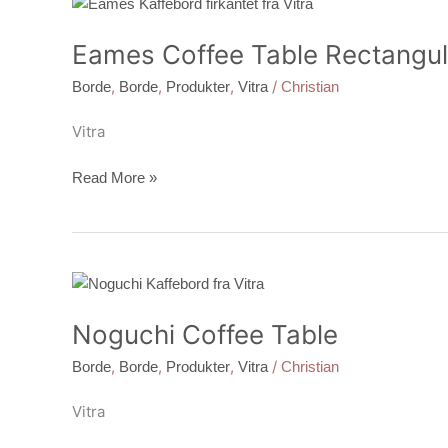
Eames
Coffee
Eames Coffee Table Rectangul
Table
Rectangular
,
,
,
/
Borde
Borde
Produkter
Vitra
Christian
Vitra
Read More »
Noguchi
Coffee
Noguchi Coffee Table
Table
,
,
,
/
Borde
Borde
Produkter
Vitra
Christian
Vitra