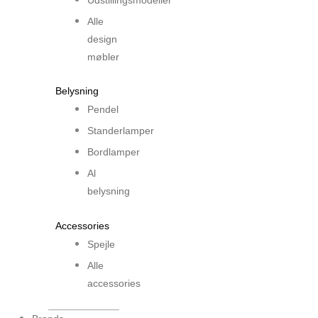
Udstillingsmodeller
Alle
design
møbler
Belysning
Pendel
Standerlamper
Bordlamper
Al
belysning
Accessories
Spejle
Alle
accessories