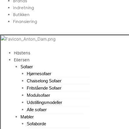
Brands
Indretning
Butikken
Finansiering
Hästens
Eilersen
Sofaer
Hjørnesofaer
Chaiselong Sofaer
Fritstående Sofaer
Modulsofaer
Udstillingsmodeller
Alle sofaer
Møbler
Sofaborde