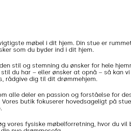
igtigste møbel i dit hjem. Din stue er rummet
ker som du byder ind i dit hjem.
 den stil og stemning du ønsker for hele hjem
til du har – eller ønsker at opnå – så kan vi
, rådgive dig til dit drømmehjem.
 alle deler en passion og forståelse for des
dig. Vores butik fokuserer hovedsageligt på st
.
 vores fysiske møbelforretning, hvor du vil bl
 din nye drømmesofa.