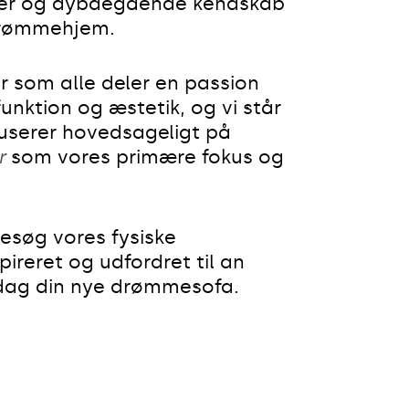
nger og dybdegående kendskab
t drømmehjem.
 som alle deler en passion
funktion og æstetik, og vi står
okuserer hovedsageligt på
r
som vores primære fokus og
besøg vores fysiske
pireret og udfordret til an
dag din nye drømmesofa.