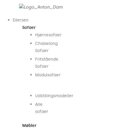
Gå
til
indholdet
Eilersen
Sofaer
Hjørnesofaer
Chaiselong
Sofaer
Fritstående
Sofaer
Modulsofaer
..
Udstillingsmodeller
Alle
sofaer
Møbler