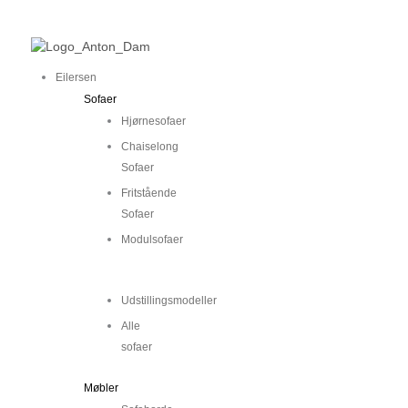
Gå
Main
Main
til
Menu
Menu
indholdet
Eilersen
Sofaer
Hjørnesofaer
Chaiselong
Sofaer
Fritstående
Sofaer
Modulsofaer
..
Udstillingsmodeller
Alle
sofaer
Møbler