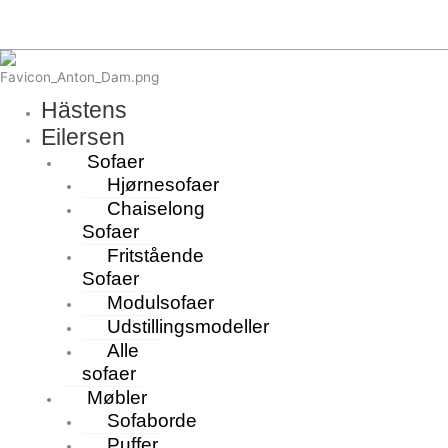
Hästens
Eilersen
Sofaer
Hjørnesofaer
Chaiselong
Sofaer
Fritstående
Sofaer
Modulsofaer
Udstillingsmodeller
Alle
sofaer
Møbler
Sofaborde
Puffer