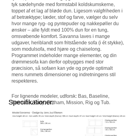
tyk sædehynde med formstabil koldskumskerne,
toppet af et lag af bløde dun. Ligesom valgfriheden i
af betræktype; læder, stof og farve, vælger du selv
hvor mange ryg- og pyntepuder og nakkepøller du
ønsker – alle fyldt med 100% dun for en tung,
omsvøbende komfort. Savanna laves i mange
udgaver, heriblandt som fritstående sofa (i ét stykke),
som modulsofa, med hjøre og chaiselong.
Programmet indeholder mange elementer, og din
drømmesofa kan derfor opbygges med stor
præcision, så sofaen kan yde og pryde optimalt
mens rummets dimensioner og indretningens stil
respekteres.
For lignende modeler, udforsk:
Bas
,
Baseline
,
Specifikationer:
Bermuda
,
Fatty
,
Gotham
,
Mission
,
Rig
og
Tub
.