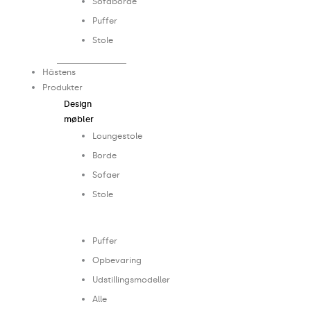
Sofaborde
Puffer
Stole
Hästens
Produkter
Design
møbler
Loungestole
Borde
Sofaer
Stole
...
Puffer
Opbevaring
Udstillingsmodeller
Alle