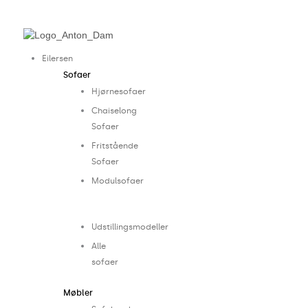
Gå
Main
Main
til
Menu
Menu
indholdet
Eilersen
Sofaer
Hjørnesofaer
Chaiselong
Sofaer
Fritstående
Sofaer
Modulsofaer
..
Udstillingsmodeller
Alle
sofaer
Møbler