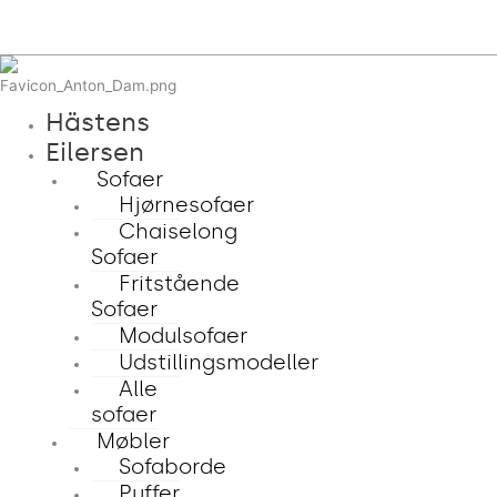
Hästens
Eilersen
Sofaer
Hjørnesofaer
Chaiselong
Sofaer
Fritstående
Sofaer
Modulsofaer
Udstillingsmodeller
Alle
sofaer
Møbler
Sofaborde
Puffer