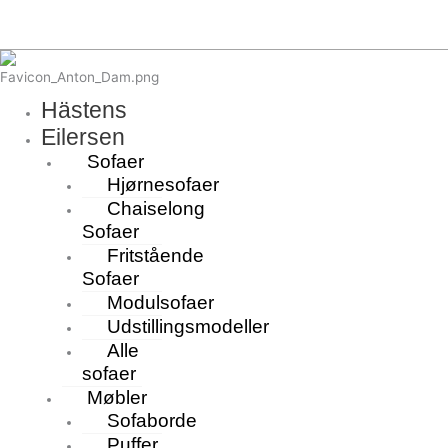
Hästens
Eilersen
Sofaer
Hjørnesofaer
Chaiselong
Sofaer
Fritstående
Sofaer
Modulsofaer
Udstillingsmodeller
Alle
sofaer
Møbler
Sofaborde
Puffer