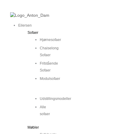
Gå
Main
Main
til
Menu
Menu
indholdet
Eilersen
Sofaer
Hjørnesofaer
Chaiselong
Sofaer
Fritstående
Sofaer
Modulsofaer
..
Udstillingsmodeller
Alle
sofaer
Møbler