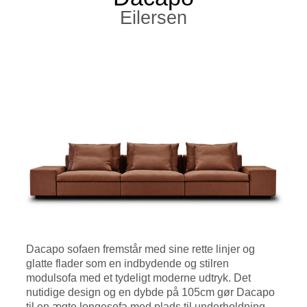
Eilersen
Dacapo sofaen fremstår med sine rette linjer og
glatte flader som en indbydende og stilren
modulsofa med et tydeligt moderne udtryk. Det
nutidige design og en dybde på 105cm gør Dacapo
til en ægte longesofa med plads til underholdning,