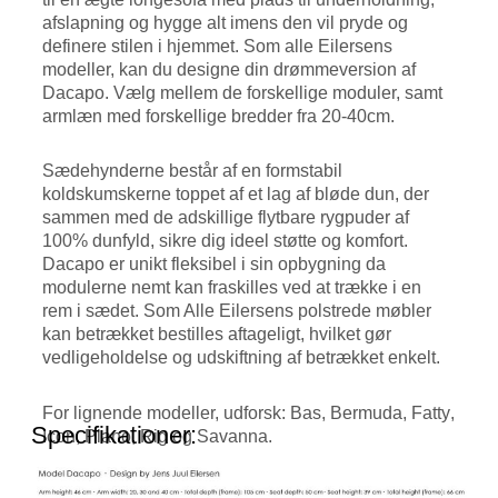
afslapning og hygge alt imens den vil pryde og
definere stilen i hjemmet. Som alle Eilersens
modeller, kan du designe din drømmeversion af
Dacapo. Vælg mellem de forskellige moduler, samt
armlæn med forskellige bredder fra 20-40cm.
Sædehynderne består af en formstabil
koldskumskerne toppet af et lag af bløde dun, der
sammen med de adskillige flytbare rygpuder af
100% dunfyld, sikre dig ideel støtte og komfort.
Dacapo er unikt fleksibel i sin opbygning da
modulerne nemt kan fraskilles ved at trække i en
rem i sædet. Som Alle Eilersens polstrede møbler
kan betrækket bestilles aftageligt, hvilket gør
vedligeholdelse og udskiftning af betrækket enkelt.
For lignende modeller, udforsk:
Bas
,
Bermuda
,
Fatty
,
Specifikationer:
Icon
,
Plano
,
Rig
og
Savanna
.