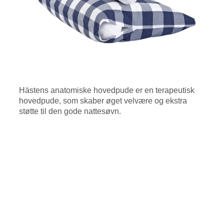
Hästens anatomiske hovedpude er en terapeutisk
hovedpude, som skaber øget velvære og ekstra
støtte til den gode nattesøvn.
Tilbage til top ↑
Har du brug for hjælp eller vejledning?