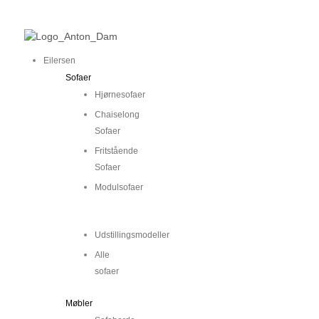
Gå
Main
Main
til
Menu
Menu
indholdet
Eilersen
Sofaer
Hjørnesofaer
Chaiselong
Sofaer
Fritstående
Sofaer
Modulsofaer
..
Udstillingsmodeller
Alle
sofaer
Møbler