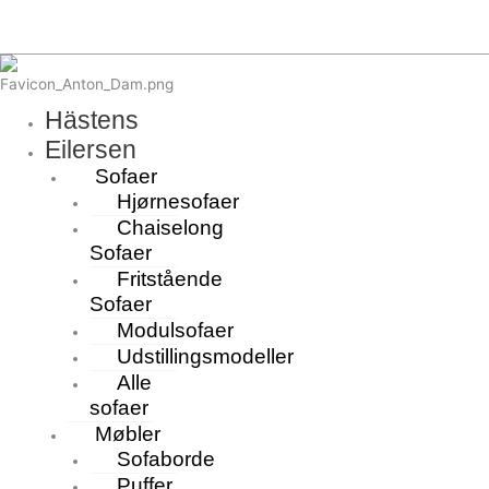
Hästens
Eilersen
Sofaer
Hjørnesofaer
Chaiselong
Sofaer
Fritstående
Sofaer
Modulsofaer
Udstillingsmodeller
Alle
sofaer
Møbler
Sofaborde
Puffer