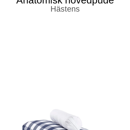
Anatomisk hovedpude
Hästens