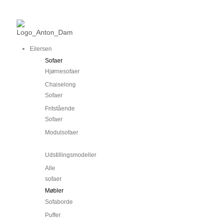
Gå
Main
Main
til
Menu
Menu
indholdet
Eilersen
Sofaer
Hjørnesofaer
Chaiselong
Sofaer
Fritstående
Sofaer
Modulsofaer
..
Udstillingsmodeller
Alle
sofaer
Møbler
Sofaborde
Puffer