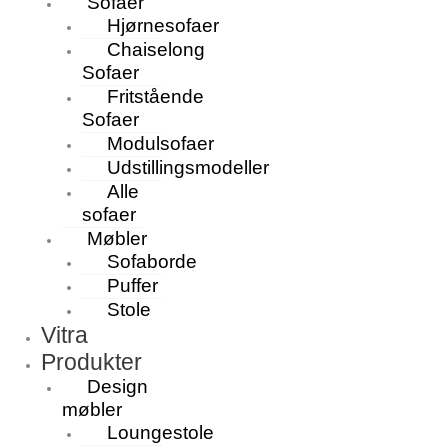
Sofaer
Hjørnesofaer
Chaiselong
Sofaer
Fritstående
Sofaer
Modulsofaer
Udstillingsmodeller
Alle
sofaer
Møbler
Sofaborde
Puffer
Stole
Vitra
Produkter
Design
møbler
Loungestole