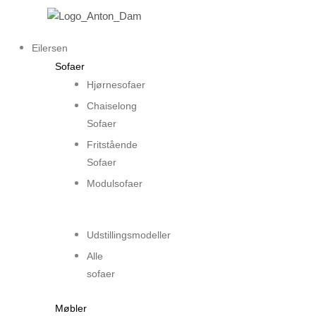
Gå
til
indholdet
Eilersen
Sofaer
Hjørnesofaer
Chaiselong
Sofaer
Fritstående
Sofaer
Modulsofaer
..
Udstillingsmodeller
Alle
sofaer
Møbler