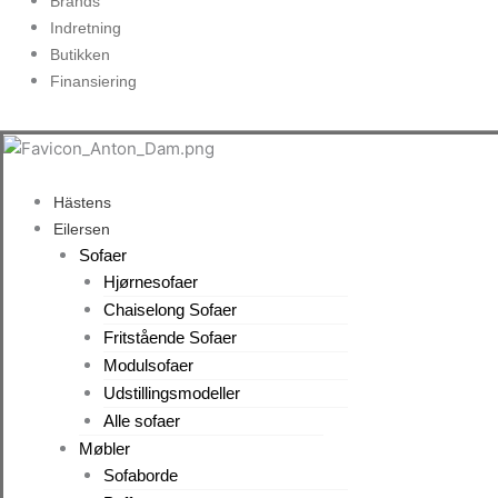
Brands
Indretning
Butikken
Finansiering
Hästens
Eilersen
Sofaer
Hjørnesofaer
Chaiselong Sofaer
Fritstående Sofaer
Modulsofaer
Udstillingsmodeller
Alle sofaer
Møbler
Sofaborde