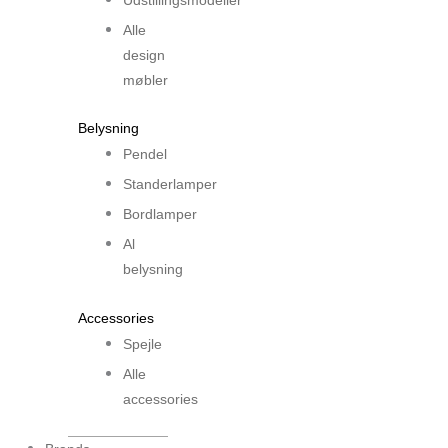
Udstillingsmodeller
Alle
design
møbler
Belysning
Pendel
Standerlamper
Bordlamper
Al
belysning
Accessories
Spejle
Alle
accessories